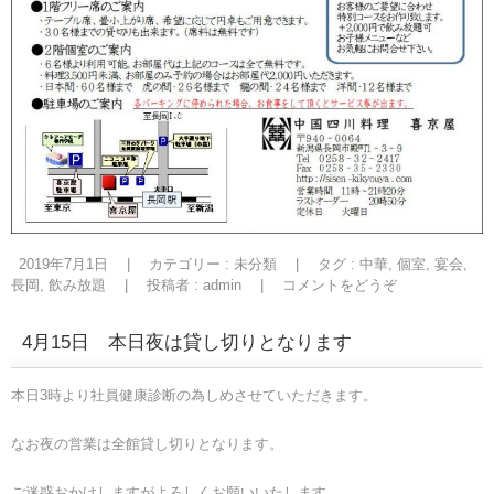
2019年7月1日
|
カテゴリー :
未分類
|
タグ :
中華
,
個室
,
宴会
,
長岡
,
飲み放題
|
投稿者 : admin
|
コメントをどうぞ
4月15日 本日夜は貸し切りとなります
本日3時より社員健康診断の為しめさせていただきます。
なお夜の営業は全館貸し切りとなります。
ご迷惑おかけしますがよろしくお願いいたします。