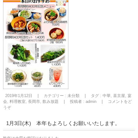
2019年1月12日
|
カテゴリー :
未分類
|
タグ :
中華
,
喜京屋
,
宴
会
,
料理教室
,
長岡市
,
飲み放題
|
投稿者 : admin
|
コメントをど
うぞ
1月3日(木) 本年もよろしくお願いいたします。