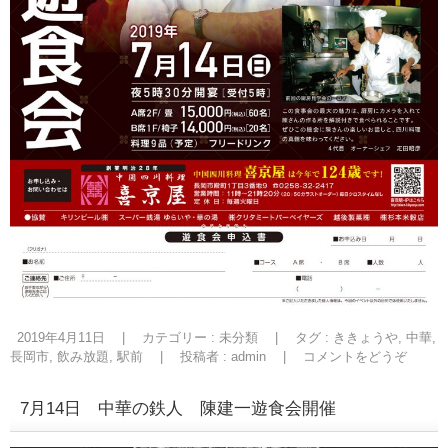
2019年4月11日
|
カテゴリー :
未分類
|
タグ :
ききょうや
,
中華
,
長岡市
,
飲み放題
,
駅前
|
投稿者 : admin
|
コメントをどうぞ
7月14日 中華の鉄人 陳建一遊食会開催