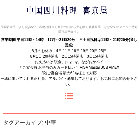
中国四川料理 喜京屋
長岡駅大手口より徒歩5分。名物は陳さん直伝の口から火を噴く麻婆豆腐。ほぼ全てのメニュー持ち
帰り出来ます。
営業時間 平日11時～14時 17時～21時20分
＊土日祝日は11時～21時20分(通し
営業)
8月のお休み 4日 11日 18日 19日 20日 25日
8月1日 20時閉店 2日15時閉店 3日15時閉店
お支払いは 現金、paypay、ながおかペイ
＊ご宴会時 お弁当のみカード払い可 VISA Mastar JCB AMEX
2階ご宴会場 最大62名様まで対応
一緒に働いてくれる正社員、アルバイト募集しております。お気軽にお問合せ下さ
い。
タグアーカイブ:
中華