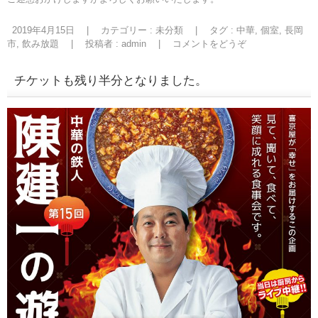
2019年4月15日
|
カテゴリー :
未分類
|
タグ :
中華
,
個室
,
長岡
市
,
飲み放題
|
投稿者 : admin
|
コメントをどうぞ
チケットも残り半分となりました。