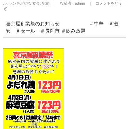
ル
,
ランチ
,
個室
,
宴会
,
駅前
|
投稿者 : admin
|
コメントをどう
ぞ
喜京屋創業祭のお知らせ ＃中華 ＃激
安 ＃セール ＃長岡市 ＃飲み放題