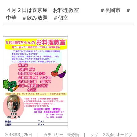
４月２日は喜京屋 お料理教室 ＃長岡市 ＃
中華 ＃飲み放題 ＃個室
2018年3月25日
|
カテゴリー :
未分類
|
タグ :
２次会
,
オードブ