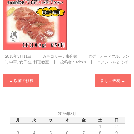
2018年3月11日
|
カテゴリー :
未分類
|
タグ :
オードブル
,
ラン
チ
,
中華
,
女子会
,
料理教室
|
投稿者 : admin
|
コメントをどうぞ
←
以前の投稿
新しい投稿
→
2026年8月
月
火
水
木
金
土
日
1
2
3
4
5
6
7
8
9