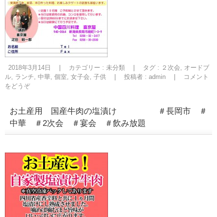
2018年3月14日
|
カテゴリー :
未分類
|
タグ :
２次会
,
オードブ
ル
,
ランチ
,
中華
,
個室
,
女子会
,
子供
|
投稿者 : admin
|
コメント
をどうぞ
お土産用 国産牛肉の塩漬け ＃長岡市 ＃
中華 ＃2次会 ＃宴会 ＃飲み放題