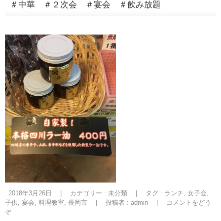
＃中華 ＃２次会 ＃宴会 ＃飲み放題
2018年3月26日
|
カテゴリー :
未分類
|
タグ :
ランチ
,
女子会
,
子供
,
宴会
,
料理教室
,
長岡市
|
投稿者 : admin
|
コメントをどう
ぞ