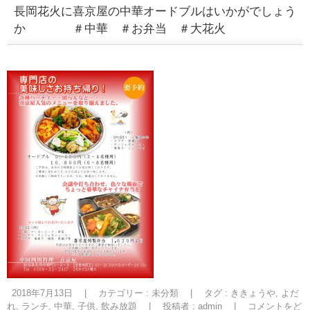
長岡花火に喜京屋の中華オードブルはいかがでしょう
か ＃中華 ＃お弁当 ＃大花火
2018年7月13日
|
カテゴリー :
未分類
|
タグ :
ききょうや
,
よだ
れ
,
ランチ
,
中華
,
子供
,
飲み放題
|
投稿者 : admin
|
コメントをど