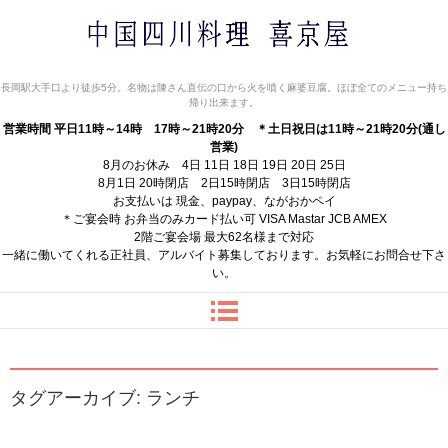
中国四川料理 喜京屋
長岡駅大手口より徒歩5分。名物は陳さん直伝の口から火を噴く麻婆豆腐。ほぼ全てのメニュー持ち
帰り出来ます。
営業時間 平日11時～14時 17時～21時20分
＊土日祝日は11時～21時20分(通し
営業)
8月のお休み 4日 11日 18日 19日 20日 25日
8月1日 20時閉店 2日15時閉店 3日15時閉店
お支払いは 現金、paypay、ながおかペイ
＊ご宴会時 お弁当のみカード払い可 VISA Mastar JCB AMEX
2階ご宴会場 最大62名様まで対応
一緒に働いてくれる正社員、アルバイト募集しております。お気軽にお問合せ下さ
い。
タグアーカイブ:
ランチ