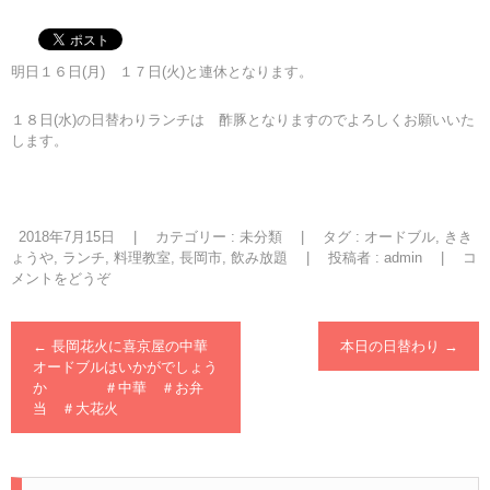
明日１６日(月) １７日(火)と連休となります。
１８日(水)の日替わりランチは 酢豚となりますのでよろしくお願いいた
します。
2018年7月15日
|
カテゴリー :
未分類
|
タグ :
オードブル
,
きき
ょうや
,
ランチ
,
料理教室
,
長岡市
,
飲み放題
|
投稿者 : admin
|
コ
メントをどうぞ
←
長岡花火に喜京屋の中華
本日の日替わり
→
オードブルはいかがでしょう
か ＃中華 ＃お弁
当 ＃大花火