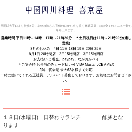
中国四川料理 喜京屋
長岡駅大手口より徒歩5分。名物は陳さん直伝の口から火を噴く麻婆豆腐。ほぼ全てのメニュー持ち
帰り出来ます。
営業時間 平日11時～14時 17時～21時20分
＊土日祝日は11時～21時20分(通し
営業)
8月のお休み 4日 11日 18日 19日 20日 25日
8月1日 20時閉店 2日15時閉店 3日15時閉店
お支払いは 現金、paypay、ながおかペイ
＊ご宴会時 お弁当のみカード払い可 VISA Mastar JCB AMEX
2階ご宴会場 最大62名様まで対応
一緒に働いてくれる正社員、アルバイト募集しております。お気軽にお問合せ下さ
い。
１８日(水曜日) 日替わりランチ 酢豚とな
ります