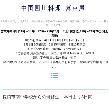
中国四川料理 喜京屋
長岡駅大手口より徒歩5分。名物は陳さん直伝の口から火を噴く麻婆豆腐。ほぼ全てのメニュー持ち
帰り出来ます。
営業時間 平日11時～14時 17時～21時20分
＊土日祝日は11時～21時20分(通し
営業)
8月のお休み 4日 11日 18日 19日 20日 25日
8月1日 20時閉店 2日15時閉店 3日15時閉店
お支払いは 現金、paypay、ながおかペイ
＊ご宴会時 お弁当のみカード払い可 VISA Mastar JCB AMEX
2階ご宴会場 最大62名様まで対応
一緒に働いてくれる正社員、アルバイト募集しております。お気軽にお問合せ下さ
い。
長岡市南中学校からの研修生 本日より3日間