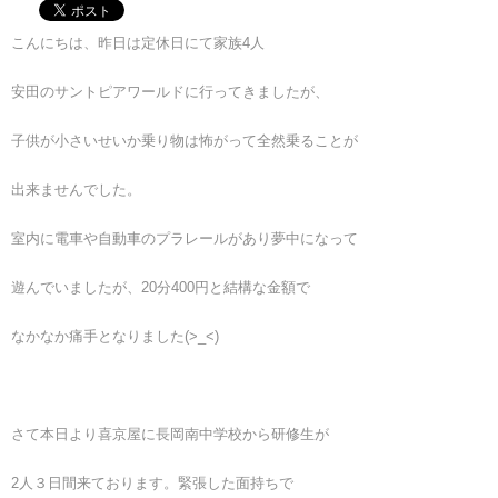
こんにちは、昨日は定休日にて家族4人
安田のサントピアワールドに行ってきましたが、
子供が小さいせいか乗り物は怖がって全然乗ることが
出来ませんでした。
室内に電車や自動車のプラレールがあり夢中になって
遊んでいましたが、20分400円と結構な金額で
なかなか痛手となりました(>_<)
さて本日より喜京屋に長岡南中学校から研修生が
2人３日間来ております。緊張した面持ちで