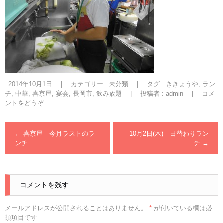
2014年10月1日
|
カテゴリー :
未分類
|
タグ :
ききょうや
,
ラン
チ
,
中華
,
喜京屋
,
宴会
,
長岡市
,
飲み放題
|
投稿者 : admin
|
コメ
ントをどうぞ
←
喜京屋 今月ラストのラ
10月2日(木) 日替わりラン
ンチ
チ
→
コメントを残す
メールアドレスが公開されることはありません。
*
が付いている欄は必
須項目です