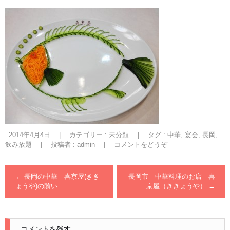
2014年4月4日
|
カテゴリー :
未分類
|
タグ :
中華
,
宴会
,
長岡
,
飲み放題
|
投稿者 : admin
|
コメントをどうぞ
←
長岡の中華 喜京屋(きき
長岡市 中華料理のお店 喜
ょうや)の賄い
京屋（ききょうや）
→
コメントを残す