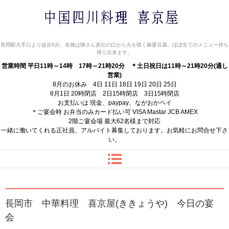
中国四川料理 喜京屋
長岡駅大手口より徒歩5分。名物は陳さん直伝の口から火を噴く麻婆豆腐。ほぼ全てのメニュー持ち
帰り出来ます。
営業時間 平日11時～14時 17時～21時20分
＊土日祝日は11時～21時20分(通し
営業)
8月のお休み 4日 11日 18日 19日 20日 25日
8月1日 20時閉店 2日15時閉店 3日15時閉店
お支払いは 現金、paypay、ながおかペイ
＊ご宴会時 お弁当のみカード払い可 VISA Mastar JCB AMEX
2階ご宴会場 最大62名様まで対応
一緒に働いてくれる正社員、アルバイト募集しております。お気軽にお問合せ下さ
い。
長岡市 中華料理 喜京屋(ききょうや) 今日の宴
会