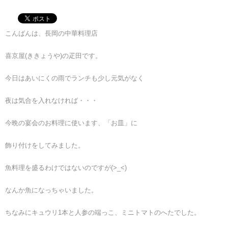
こんばんは、長岡の中華料理店
喜京屋(ききょうや)の疋田です。
今日はあいにくの雨でランチも少し元気がなく
夜は気合を入れなければ・・・
今晩の宴会のお料理に使います、「お皿」に
飾り付けをしてみました。
魚料理を盛るわけではないのですが(>_<)
なんか魚になっちゃいました。
ちなみにキュウリ1本と人参の端っこ、ミニトマトのへたでした。