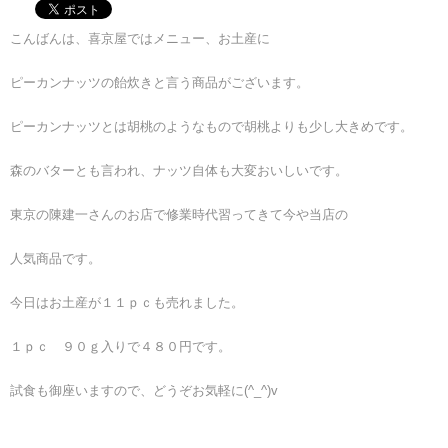
こんばんは、喜京屋ではメニュー、お土産に
ピーカンナッツの飴炊きと言う商品がございます。
ピーカンナッツとは胡桃のようなもので胡桃よりも少し大きめです。
森のバターとも言われ、ナッツ自体も大変おいしいです。
東京の陳建一さんのお店で修業時代習ってきて今や当店の
人気商品です。
今日はお土産が１１ｐｃも売れました。
１ｐｃ ９０ｇ入りで４８０円です。
試食も御座いますので、どうぞお気軽に(^_^)v