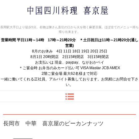
中国四川料理 喜京屋
長岡駅大手口より徒歩5分。名物は陳さん直伝の口から火を噴く麻婆豆腐。ほぼ全てのメニュー持ち
帰り出来ます。
営業時間 平日11時～14時 17時～21時20分
＊土日祝日は11時～21時20分(通し
営業)
8月のお休み 4日 11日 18日 19日 20日 25日
8月1日 20時閉店 2日15時閉店 3日15時閉店
お支払いは 現金、paypay、ながおかペイ
＊ご宴会時 お弁当のみカード払い可 VISA Mastar JCB AMEX
2階ご宴会場 最大62名様まで対応
一緒に働いてくれる正社員、アルバイト募集しております。お気軽にお問合せ下さ
い。
長岡市 中華 喜京屋のピーカンナッツ