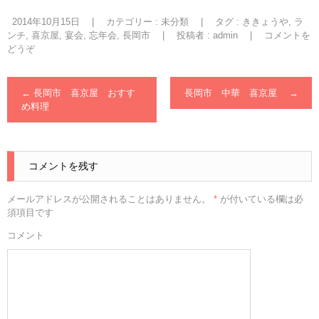
2014年10月15日
|
カテゴリー :
未分類
|
タグ :
ききょうや
,
ラ
ンチ
,
喜京屋
,
宴会
,
忘年会
,
長岡市
|
投稿者 : admin
|
コメントを
どうぞ
←
長岡市 喜京屋 おすす
長岡市 中華 喜京屋
→
め料理
コメントを残す
メールアドレスが公開されることはありません。
*
が付いている欄は必
須項目です
コメント