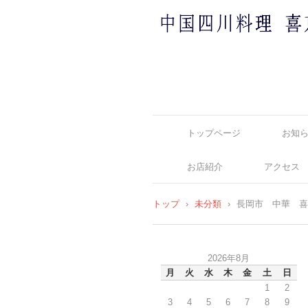
中国四川料理 喜京屋
トップページ
お知
お店紹介
アクセス
トップ
›
未分類
›
長岡市 中華 喜
2026年8月
月
火
水
木
金
土
日
1
2
3
4
5
6
7
8
9