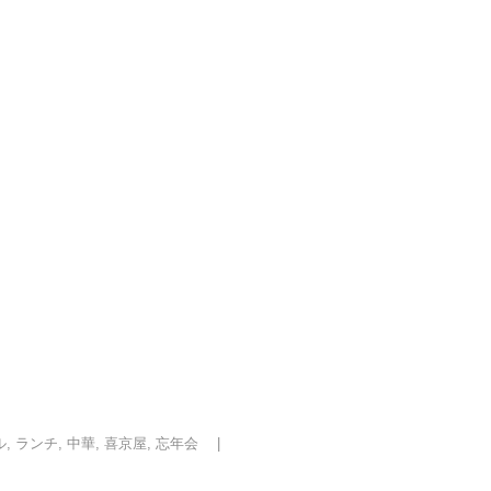
ル
,
ランチ
,
中華
,
喜京屋
,
忘年会
|