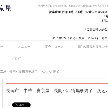
長岡駅大手口より徒歩5分。名物は陳さん直伝の口から火を噴く
営業時間 平日11時～14時 17時～21時20
8月
8月
＊ご宴会時 お弁当のみ
一緒に働いてくれる正社員、アルバイト募集
らせ
メニュー
宴会 コース
8月の日替わりランチ
ブログ
京屋 長岡バル街無事終了 あとバル開始！
長岡市 中華 喜京屋 長岡バル街無事終了 あと