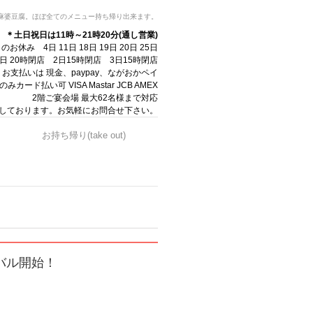
麻婆豆腐。ほぼ全てのメニュー持ち帰り出来ます。
分
＊土日祝日は11時～21時20分(通し営業)
のお休み 4日 11日 18日 19日 20日 25日
1日 20時閉店 2日15時閉店 3日15時閉店
お支払いは 現金、paypay、ながおかペイ
カード払い可 VISA Mastar JCB AMEX
2階ご宴会場 最大62名様まで対応
しております。お気軽にお問合せ下さい。
お持ち帰り(take out)
バル開始！