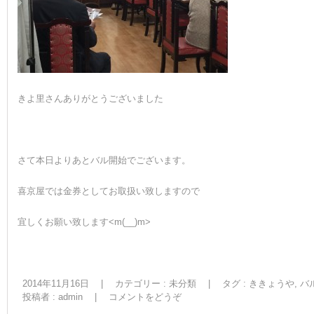
きよ里さんありがとうございました
さて本日よりあとバル開始でございます。
喜京屋では金券としてお取扱い致しますので
宜しくお願い致します<m(__)m>
2014年11月16日
|
カテゴリー :
未分類
|
タグ :
ききょうや
,
バ
投稿者 : admin
|
コメントをどうぞ