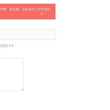
中華 喜京屋 忘年会のご予約受付
中！
→
須項目です