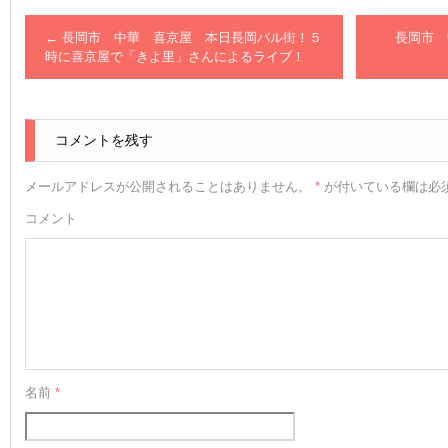
←
長岡市 中華 喜京屋 本日長岡バル街！５
長岡市 
時に喜京屋で「きよ里」さんによるライブ！
コメントを残す
メールアドレスが公開されることはありません。
*
が付いている欄は必
コメント
名前
*