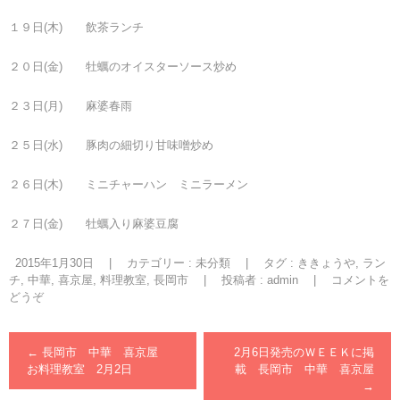
１９日(木) 飲茶ランチ
２０日(金) 牡蠣のオイスターソース炒め
２３日(月) 麻婆春雨
２５日(水) 豚肉の細切り甘味噌炒め
２６日(木) ミニチャーハン ミニラーメン
２７日(金) 牡蠣入り麻婆豆腐
2015年1月30日
|
カテゴリー :
未分類
|
タグ :
ききょうや
,
ラン
チ
,
中華
,
喜京屋
,
料理教室
,
長岡市
|
投稿者 : admin
|
コメントを
どうぞ
←
長岡市 中華 喜京屋
2月6日発売のＷＥＥＫに掲
お料理教室 2月2日
載 長岡市 中華 喜京屋
→