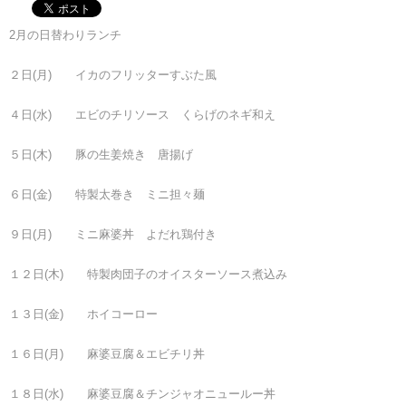
2月の日替わりランチ
２日(月) イカのフリッターすぶた風
４日(水) エビのチリソース くらげのネギ和え
５日(木) 豚の生姜焼き 唐揚げ
６日(金) 特製太巻き ミニ担々麺
９日(月) ミニ麻婆丼 よだれ鶏付き
１２日(木) 特製肉団子のオイスターソース煮込み
１３日(金) ホイコーロー
１６日(月) 麻婆豆腐＆エビチリ丼
１８日(水) 麻婆豆腐＆チンジャオニュールー丼