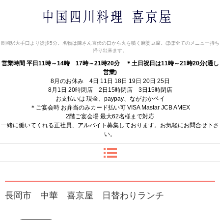
中国四川料理 喜京屋
長岡駅大手口より徒歩5分。名物は陳さん直伝の口から火を噴く麻婆豆腐。ほぼ全てのメニュー持ち
帰り出来ます。
営業時間 平日11時～14時 17時～21時20分
＊土日祝日は11時～21時20分(通し
営業)
8月のお休み 4日 11日 18日 19日 20日 25日
8月1日 20時閉店 2日15時閉店 3日15時閉店
お支払いは 現金、paypay、ながおかペイ
＊ご宴会時 お弁当のみカード払い可 VISA Mastar JCB AMEX
2階ご宴会場 最大62名様まで対応
一緒に働いてくれる正社員、アルバイト募集しております。お気軽にお問合せ下さ
い。
長岡市 中華 喜京屋 日替わりランチ