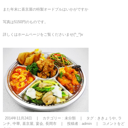
また年末に喜京屋の特製オードブルはいかがですか
写真は5150円のものです。
詳しくはホームページをご覧くださいませ(^_^)v
2014年11月24日
|
カテゴリー :
未分類
|
タグ :
ききょうや
,
ラ
ンチ
,
中華
,
喜京屋
,
宴会
,
長岡市
|
投稿者 : admin
|
コメントをど