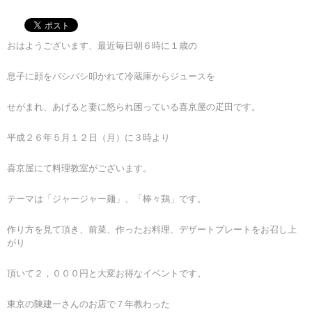
おはようございます、最近毎日朝６時に１歳の
息子に顔をバシバシ叩かれて冷蔵庫からジュースを
せがまれ、あげると妻に怒られ困っている喜京屋の疋田です。
平成２６年５月１２日（月）に３時より
喜京屋にて料理教室がございます。
テーマは「ジャージャー麺」、「棒々鶏」です。
作り方を見て頂き、前菜、作ったお料理、デザートプレートをお召し上
がり
頂いて２，０００円と大変お得なイベントです。
東京の陳建一さんのお店で７年教わった