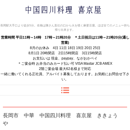
中国四川料理 喜京屋
長岡駅大手口より徒歩5分。名物は陳さん直伝の口から火を噴く麻婆豆腐。ほぼ全てのメニュー持ち
帰り出来ます。
営業時間 平日11時～14時 17時～21時20分
＊土日祝日は11時～21時20分(通し
営業)
8月のお休み 4日 11日 18日 19日 20日 25日
8月1日 20時閉店 2日15時閉店 3日15時閉店
お支払いは 現金、paypay、ながおかペイ
＊ご宴会時 お弁当のみカード払い可 VISA Mastar JCB AMEX
2階ご宴会場 最大62名様まで対応
一緒に働いてくれる正社員、アルバイト募集しております。お気軽にお問合せ下さ
い。
長岡市 中華 中国四川料理 喜京屋 ききょう
や