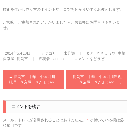
技術を生かし作り方のポイントや、コツを分かりやすくお教えします。
ご興味、ご参加されたい方がいましたら、お気軽にお問合せ下さいま
せ。
2014年5月10日
|
カテゴリー :
未分類
|
タグ :
ききょうや
,
中華
,
喜京屋
,
長岡市
|
投稿者 : admin
|
コメントをどうぞ
←
長岡市 中華 中国四川
長岡市 中華 中国四川料理
料理 喜京屋 ききょうや
喜京屋（ききょうや）
→
コメントを残す
メールアドレスが公開されることはありません。
*
が付いている欄は必
須項目です