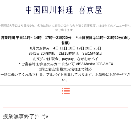
中国四川料理 喜京屋
長岡駅大手口より徒歩5分。名物は陳さん直伝の口から火を噴く麻婆豆腐。ほぼ全てのメニュー持ち
帰り出来ます。
営業時間 平日11時～14時 17時～21時20分
＊土日祝日は11時～21時20分(通し
営業)
8月のお休み 4日 11日 18日 19日 20日 25日
8月1日 20時閉店 2日15時閉店 3日15時閉店
お支払いは 現金、paypay、ながおかペイ
＊ご宴会時 お弁当のみカード払い可 VISA Mastar JCB AMEX
2階ご宴会場 最大62名様まで対応
一緒に働いてくれる正社員、アルバイト募集しております。お気軽にお問合せ下さ
い。
授業無事終了(^_^)v