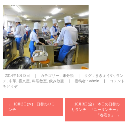
2014年10月2日
|
カテゴリー :
未分類
|
タグ :
ききょうや
,
ラン
チ
,
中華
,
喜京屋
,
料理教室
,
飲み放題
|
投稿者 : admin
|
コメント
をどうぞ
←
10月2日(木) 日替わりラ
10月3日(金) 本日の日替わ
ンチ
りランチ 「ユーリンチー」
「春巻き」
→