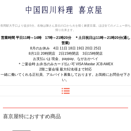
中国四川料理 喜京屋
長岡駅大手口より徒歩5分。名物は陳さん直伝の口から火を噴く麻婆豆腐。ほぼ全てのメニュー持ち
帰り出来ます。
営業時間 平日11時～14時 17時～21時20分
＊土日祝日は11時～21時20分(通し
営業)
8月のお休み 4日 11日 18日 19日 20日 25日
8月1日 20時閉店 2日15時閉店 3日15時閉店
お支払いは 現金、paypay、ながおかペイ
＊ご宴会時 お弁当のみカード払い可 VISA Mastar JCB AMEX
2階ご宴会場 最大62名様まで対応
一緒に働いてくれる正社員、アルバイト募集しております。お気軽にお問合せ下さ
い。
喜京屋特におすすめ商品