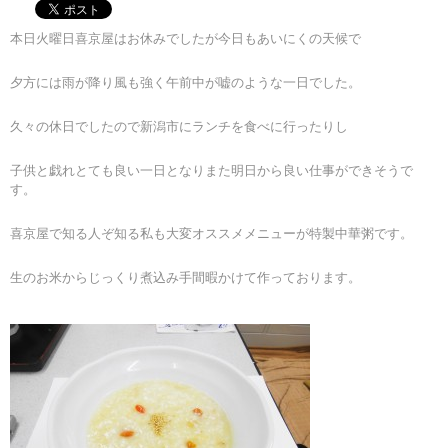
本日火曜日喜京屋はお休みでしたが今日もあいにくの天候で
夕方には雨が降り風も強く午前中が嘘のような一日でした。
久々の休日でしたので新潟市にランチを食べに行ったりし
子供と戯れとても良い一日となりまた明日から良い仕事ができそうで
す。
喜京屋で知る人ぞ知る私も大変オススメメニューが特製中華粥です。
生のお米からじっくり煮込み手間暇かけて作っております。