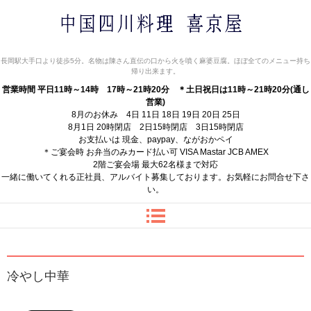
中国四川料理 喜京屋
長岡駅大手口より徒歩5分。名物は陳さん直伝の口から火を噴く麻婆豆腐。ほぼ全てのメニュー持ち
帰り出来ます。
営業時間 平日11時～14時 17時～21時20分
＊土日祝日は11時～21時20分(通し
営業)
8月のお休み 4日 11日 18日 19日 20日 25日
8月1日 20時閉店 2日15時閉店 3日15時閉店
お支払いは 現金、paypay、ながおかペイ
＊ご宴会時 お弁当のみカード払い可 VISA Mastar JCB AMEX
2階ご宴会場 最大62名様まで対応
一緒に働いてくれる正社員、アルバイト募集しております。お気軽にお問合せ下さ
い。
冷やし中華