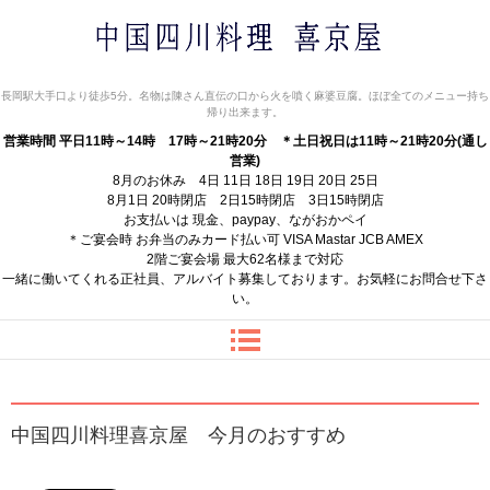
中国四川料理 喜京屋
長岡駅大手口より徒歩5分。名物は陳さん直伝の口から火を噴く麻婆豆腐。ほぼ全てのメニュー持ち
帰り出来ます。
営業時間 平日11時～14時 17時～21時20分
＊土日祝日は11時～21時20分(通し
営業)
8月のお休み 4日 11日 18日 19日 20日 25日
8月1日 20時閉店 2日15時閉店 3日15時閉店
お支払いは 現金、paypay、ながおかペイ
＊ご宴会時 お弁当のみカード払い可 VISA Mastar JCB AMEX
2階ご宴会場 最大62名様まで対応
一緒に働いてくれる正社員、アルバイト募集しております。お気軽にお問合せ下さ
い。
中国四川料理喜京屋 今月のおすすめ