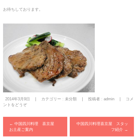
お待ちしております。
2014年3月9日
|
カテゴリー :
未分類
|
投稿者 : admin
|
コメ
ントをどうぞ
←
中国四川料理 喜京屋
中国四川料理喜京屋 スタッ
お土産ご案内
フ紹介
→