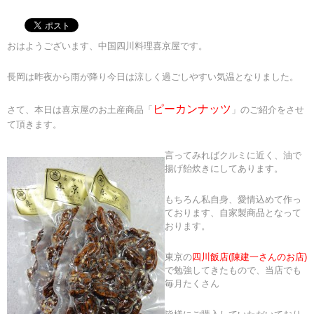
おはようございます、中国四川料理喜京屋です。
長岡は昨夜から雨が降り今日は涼しく過ごしやすい気温となりました。
ピーカンナッツ
さて、本日は喜京屋のお土産商品「
」のご紹介をさせ
て頂きます。
言ってみればクルミに近く、油で
揚げ飴炊きにしてあります。
もちろん私自身、愛情込めて作っ
ております、自家製商品となって
おります。
東京の
四川飯店(陳建一さんのお店)
で勉強してきたもので、当店でも
毎月たくさん