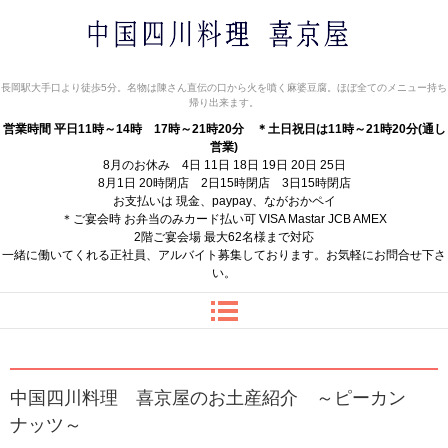
中国四川料理 喜京屋
長岡駅大手口より徒歩5分。名物は陳さん直伝の口から火を噴く麻婆豆腐。ほぼ全てのメニュー持ち
帰り出来ます。
営業時間 平日11時～14時 17時～21時20分
＊土日祝日は11時～21時20分(通し
営業)
8月のお休み 4日 11日 18日 19日 20日 25日
8月1日 20時閉店 2日15時閉店 3日15時閉店
お支払いは 現金、paypay、ながおかペイ
＊ご宴会時 お弁当のみカード払い可 VISA Mastar JCB AMEX
2階ご宴会場 最大62名様まで対応
一緒に働いてくれる正社員、アルバイト募集しております。お気軽にお問合せ下さ
い。
中国四川料理 喜京屋のお土産紹介 ～ピーカン
ナッツ～