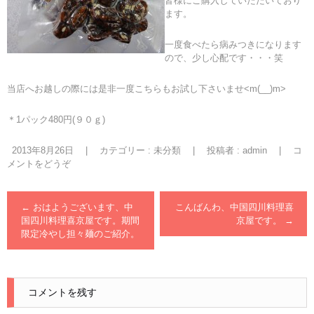
皆様にご購入していただいており
ます。
一度食べたら病みつきになります
ので、少し心配です・・・笑
当店へお越しの際には是非一度こちらもお試し下さいませ<m(__)m>
＊1パック480円(９０ｇ)
2013年8月26日
|
カテゴリー :
未分類
|
投稿者 : admin
|
コ
メントをどうぞ
←
おはようございます、中
こんばんわ、中国四川料理喜
国四川料理喜京屋です。期間
京屋です。
→
限定冷やし担々麺のご紹介。
コメントを残す