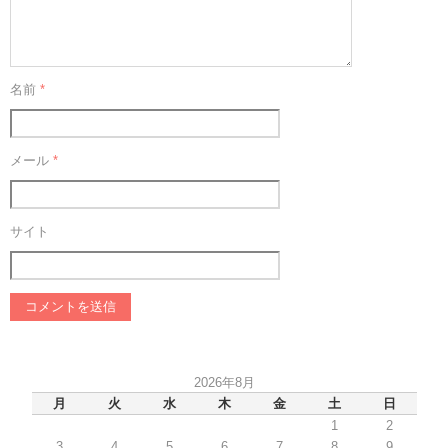
名前
*
メール
*
サイト
2026年8月
月
火
水
木
金
土
日
1
2
3
4
5
6
7
8
9