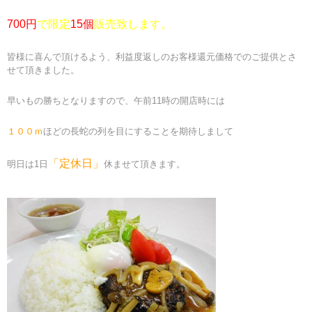
700円
で限定
15個
販売致します。
皆様に喜んで頂けるよう、利益度返しのお客様還元価格でのご提供とさ
せて頂きました。
早いもの勝ちとなりますので、午前11時の開店時には
１００ｍ
ほどの長蛇の列を目にすることを期待しまして
「定休日」
明日は1日
休ませて頂きます。