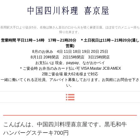
中国四川料理 喜京屋
長岡駅大手口より徒歩5分。名物は陳さん直伝の口から火を噴く麻婆豆腐。ほぼ全てのメニュー持ち
帰り出来ます。
営業時間 平日11時～14時 17時～21時20分
＊土日祝日は11時～21時20分(通し
営業)
8月のお休み 4日 11日 18日 19日 20日 25日
8月1日 20時閉店 2日15時閉店 3日15時閉店
お支払いは 現金、paypay、ながおかペイ
＊ご宴会時 お弁当のみカード払い可 VISA Mastar JCB AMEX
2階ご宴会場 最大62名様まで対応
一緒に働いてくれる正社員、アルバイト募集しております。お気軽にお問合せ下さ
い。
こんばんは、中国四川料理喜京屋です。黒毛和牛
ハンバーグステーキ700円