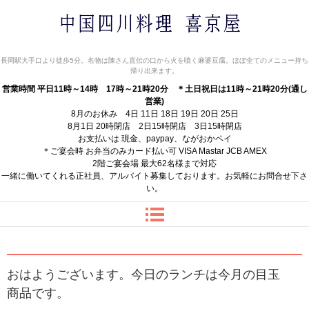
中国四川料理 喜京屋
長岡駅大手口より徒歩5分。名物は陳さん直伝の口から火を噴く麻婆豆腐。ほぼ全てのメニュー持ち
帰り出来ます。
営業時間 平日11時～14時 17時～21時20分
＊土日祝日は11時～21時20分(通し
営業)
8月のお休み 4日 11日 18日 19日 20日 25日
8月1日 20時閉店 2日15時閉店 3日15時閉店
お支払いは 現金、paypay、ながおかペイ
＊ご宴会時 お弁当のみカード払い可 VISA Mastar JCB AMEX
2階ご宴会場 最大62名様まで対応
一緒に働いてくれる正社員、アルバイト募集しております。お気軽にお問合せ下さ
い。
おはようございます。今日のランチは今月の目玉
商品です。