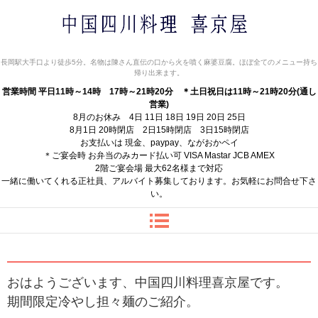
中国四川料理 喜京屋
長岡駅大手口より徒歩5分。名物は陳さん直伝の口から火を噴く麻婆豆腐。ほぼ全てのメニュー持ち
帰り出来ます。
営業時間 平日11時～14時 17時～21時20分
＊土日祝日は11時～21時20分(通し
営業)
8月のお休み 4日 11日 18日 19日 20日 25日
8月1日 20時閉店 2日15時閉店 3日15時閉店
お支払いは 現金、paypay、ながおかペイ
＊ご宴会時 お弁当のみカード払い可 VISA Mastar JCB AMEX
2階ご宴会場 最大62名様まで対応
一緒に働いてくれる正社員、アルバイト募集しております。お気軽にお問合せ下さ
い。
おはようございます、中国四川料理喜京屋です。
期間限定冷やし担々麺のご紹介。