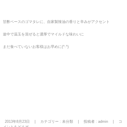
甘酢ベースのゴマタレに、自家製辣油の香りと辛みがアクセント
途中で温玉を混ぜると濃厚でマイルドな味わいに
まだ食べていないお客様はお早めに(^.^)
2013年8月23日
|
カテゴリー :
未分類
|
投稿者 : admin
|
コ
メントをどうぞ